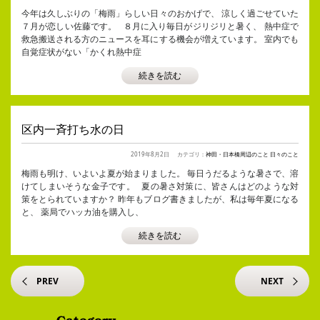
今年は久しぶりの「梅雨」らしい日々のおかげで、 涼しく過ごせていた
７月が恋しい佐藤です。 ８月に入り毎日がジリジリと暑く、 熱中症で
救急搬送される方のニュースを耳にする機会が増えています。 室内でも
自覚症状がない「かくれ熱中症
続きを読む
区内一斉打ち水の日
2019年8月2日
カテゴリ：
神田・日本橋周辺のこと
日々のこと
梅雨も明け、いよいよ夏が始まりました。 毎日うだるような暑さで、溶
けてしまいそうな金子です。 夏の暑さ対策に、皆さんはどのような対
策をとられていますか？ 昨年もブログ書きましたが、私は毎年夏になる
と、 薬局でハッカ油を購入し、
続きを読む
PREV
NEXT